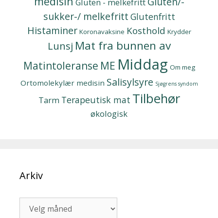
medisin
Gluten/-
Gluten - melkefritt
sukker-/ melkefritt
Glutenfritt
Histaminer
Kosthold
Koronavaksine
Krydder
Mat fra bunnen av
Lunsj
Middag
Matintoleranse
ME
Om meg
Salisylsyre
Ortomolekylær medisin
Sjøgrens syndom
Tilbehør
Terapeutisk mat
Tarm
økologisk
Arkiv
Arkiv