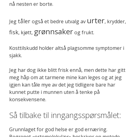
nå nesten er borte.
urter
tåler
Jeg
også et bedre utvalg av
, krydder,
grønnsaker
fisk
, kjøtt,
og frukt.
Kosttilskudd holder altså plagsomme symptomer i
sjakk.
Jeg har dog ikke blitt frisk ennå, men dette har gitt
meg håp om at tarmene mine kan leges og at jeg
igjen kan tåle mye av det jeg tidligere bare har
kunnet putte i munnen uten å tenke på
konsekvensene.
Så tilbake til inngangsspørsmålet:
Grunnlaget for god helse er god ernæring.
Begrepet «ortomolekylær» beskriver en metode