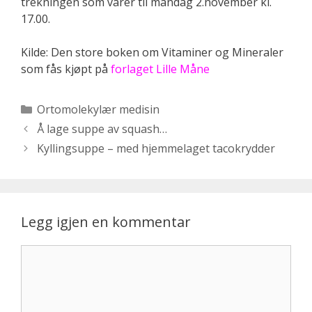
trekningen som varer til mandag 2.november kl.
17.00.
Kilde: Den store boken om Vitaminer og Mineraler
som fås kjøpt på
forlaget Lille Måne
Kategorier
Ortomolekylær medisin
Å lage suppe av squash…
Kyllingsuppe – med hjemmelaget tacokrydder
Legg igjen en kommentar
Kommentar