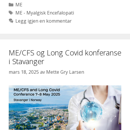
Kategorier
ME
Stikkord
ME - Myalgisk Encefalopati
Legg igjen en kommentar
ME/CFS og Long Covid konferanse
i Stavanger
mars 18, 2025
av
Mette Gry Larsen