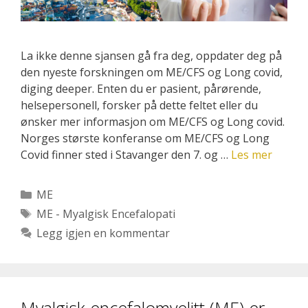
La ikke denne sjansen gå fra deg, oppdater deg på
den nyeste forskningen om ME/CFS og Long covid,
diging deeper. Enten du er pasient, pårørende,
helsepersonell, forsker på dette feltet eller du
ønsker mer informasjon om ME/CFS og Long covid.
Norges største konferanse om ME/CFS og Long
Covid finner sted i Stavanger den 7. og …
Les mer
Kategorier
ME
Stikkord
ME - Myalgisk Encefalopati
Legg igjen en kommentar
Myalgisk encefalomyelitt (ME) er