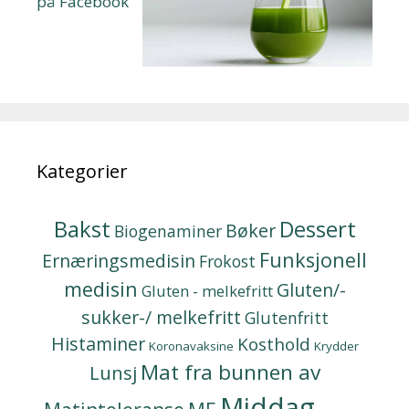
på Facebook
Kategorier
Bakst
Dessert
Bøker
Biogenaminer
Funksjonell
Ernæringsmedisin
Frokost
medisin
Gluten/-
Gluten - melkefritt
sukker-/ melkefritt
Glutenfritt
Histaminer
Kosthold
Koronavaksine
Krydder
Mat fra bunnen av
Lunsj
Middag