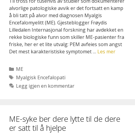
Til tross for tusenvis av studier som dokumenterer
alvorlige patologiske avvik er det fortsatt en kamp
å bli tatt på alvor med diagnosen Myalgis
Encefalomyelitt (ME). Gjesteblogger Frøydis
Lilledalen Internasjonal forskning har avdekket en
rekke biologiske funn som skiller ME-pasienter fra
friske, her er et lite utvalg: PEM avfeies som angst
Det mest karakteristiske symptomet …
Les mer
Kategorier
ME
Stikkord
Myalgisk Encefalopati
Legg igjen en kommentar
ME-syke ber dere lytte til de dere
er satt til å hjelpe