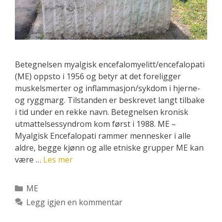
Betegnelsen myalgisk encefalomyelitt/encefalopati
(ME) oppsto i 1956 og betyr at det foreligger
muskelsmerter og inflammasjon/sykdom i hjerne-
og ryggmarg. Tilstanden er beskrevet langt tilbake
i tid under en rekke navn. Betegnelsen kronisk
utmattelsessyndrom kom først i 1988. ME –
Myalgisk Encefalopati rammer mennesker i alle
aldre, begge kjønn og alle etniske grupper ME kan
være …
Les mer
Kategorier
ME
Legg igjen en kommentar