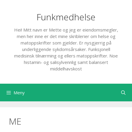
Hopp
til
Funkmedhelse
innhold
Hei! Mitt navn er Mette og jeg er eiendomsmegler,
men her inne er det mine skriblerier om helse og
matoppskrifter som gjelder. Er nysgjerrig på
underliggende sykdomsårsaker. Funksjonell
medisinsk tilnærming og ellers matoppskrifter. Noe
histamin- og salisylvennlig samt balansert
middelhavskost
Meny
ME