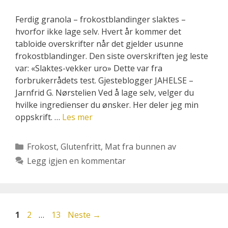
Ferdig granola – frokostblandinger slaktes –
hvorfor ikke lage selv. Hvert år kommer det
tabloide overskrifter når det gjelder usunne
frokostblandinger. Den siste overskriften jeg leste
var: «Slaktes-vekker uro» Dette var fra
forbrukerrådets test. Gjesteblogger JAHELSE –
Jarnfrid G. Nørstelien Ved å lage selv, velger du
hvilke ingredienser du ønsker. Her deler jeg min
oppskrift. …
Les mer
Kategorier
Frokost
,
Glutenfritt
,
Mat fra bunnen av
Legg igjen en kommentar
Side
Side
Side
1
2
…
13
Neste
→