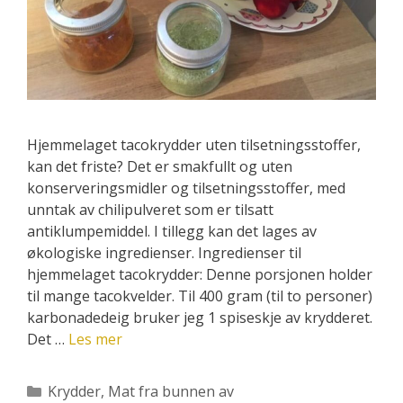
Hjemmelaget tacokrydder uten tilsetningsstoffer,
kan det friste? Det er smakfullt og uten
konserveringsmidler og tilsetningsstoffer, med
unntak av chilipulveret som er tilsatt
antiklumpemiddel. I tillegg kan det lages av
økologiske ingredienser. Ingredienser til
hjemmelaget tacokrydder: Denne porsjonen holder
til mange tacokvelder. Til 400 gram (til to personer)
karbonadedeig bruker jeg 1 spiseskje av krydderet.
Det …
Les mer
Kategorier
Krydder
,
Mat fra bunnen av