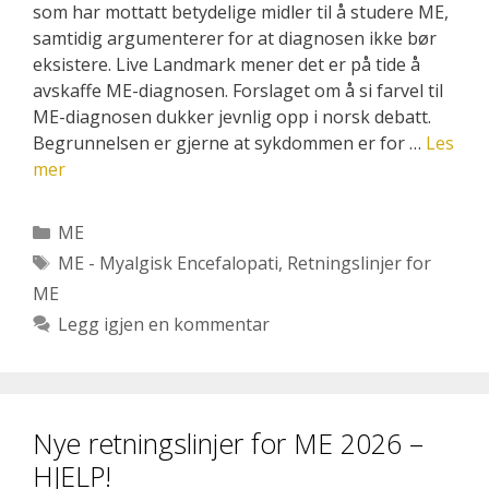
som har mottatt betydelige midler til å studere ME,
samtidig argumenterer for at diagnosen ikke bør
eksistere. Live Landmark mener det er på tide å
avskaffe ME-diagnosen. Forslaget om å si farvel til
ME-diagnosen dukker jevnlig opp i norsk debatt.
Begrunnelsen er gjerne at sykdommen er for …
Les
mer
Kategorier
ME
Stikkord
ME - Myalgisk Encefalopati
,
Retningslinjer for
ME
Legg igjen en kommentar
Nye retningslinjer for ME 2026 –
HJELP!