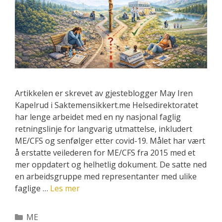
Artikkelen er skrevet av gjesteblogger May Iren
Kapelrud i Saktemensikkert.me Helsedirektoratet
har lenge arbeidet med en ny nasjonal faglig
retningslinje for langvarig utmattelse, inkludert
ME/CFS og senfølger etter covid-19. Målet har vært
å erstatte veilederen for ME/CFS fra 2015 med et
mer oppdatert og helhetlig dokument. De satte ned
en arbeidsgruppe med representanter med ulike
faglige …
Les mer
Kategorier
ME