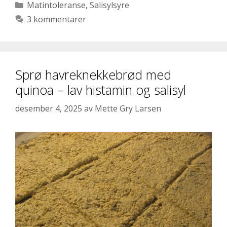
Kategorier
Matintoleranse
,
Salisylsyre
3 kommentarer
Sprø havreknekkebrød med
quinoa – lav histamin og salisyl
desember 4, 2025
av
Mette Gry Larsen