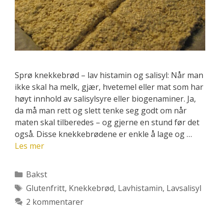
Sprø knekkebrød – lav histamin og salisyl: Når man
ikke skal ha melk, gjær, hvetemel eller mat som har
høyt innhold av salisylsyre eller biogenaminer. Ja,
da må man rett og slett tenke seg godt om når
maten skal tilberedes – og gjerne en stund før det
også. Disse knekkebrødene er enkle å lage og …
Les mer
Kategorier
Bakst
Stikkord
Glutenfritt
,
Knekkebrød
,
Lavhistamin
,
Lavsalisyl
2 kommentarer