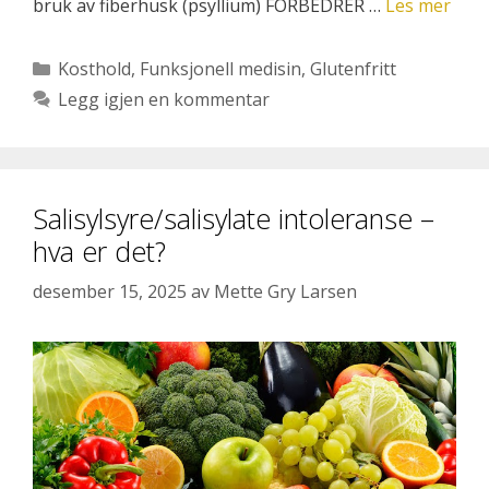
bruk av fiberhusk (psyllium) FORBEDRER …
Les mer
Kategorier
Kosthold
,
Funksjonell medisin
,
Glutenfritt
Legg igjen en kommentar
Salisylsyre/salisylate intoleranse –
hva er det?
desember 15, 2025
av
Mette Gry Larsen