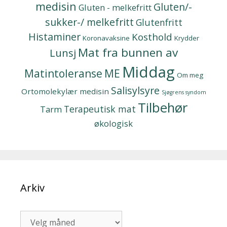
medisin
Gluten/-
Gluten - melkefritt
sukker-/ melkefritt
Glutenfritt
Histaminer
Kosthold
Koronavaksine
Krydder
Mat fra bunnen av
Lunsj
Middag
Matintoleranse
ME
Om meg
Salisylsyre
Ortomolekylær medisin
Sjøgrens syndom
Tilbehør
Terapeutisk mat
Tarm
økologisk
Arkiv
Arkiv