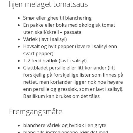
hjemmelaget tomatsaus
Smør eller ghee til blanchering
En pakke eller boks med økologisk tomat
uten skall/skrell – passata
Vårløk (lavt i salisyl)
Havsalt og hvit pepper (lavere i salisyl enn
svart pepper)
1-2 fedd hvitløk (lavt i salisyl)
Glattbladet persille eller litt koriander (litt
forskjellig på forskjellige lister som finnes på
nettet, men koriander ligger nok noe høyere
enn persille og gressløk, som er lavt i salisyl).
Basilikum kan brukes om det tåles.
Fremgangsmåte
blanchere vårløk og hvitløk i en gryte
bland alle ingrediensene, kjør det med