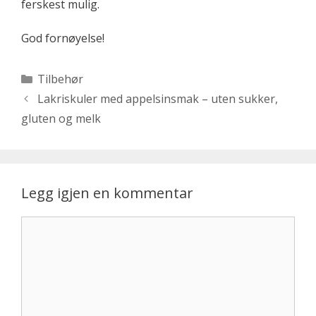
ferskest mulig.
God fornøyelse!
Kategorier
Tilbehør
Lakriskuler med appelsinsmak – uten sukker,
gluten og melk
Legg igjen en kommentar
Kommentar