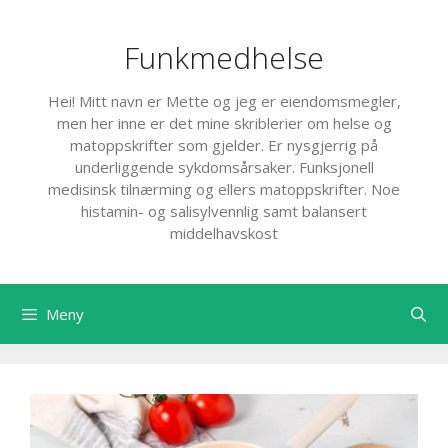
Hopp
til
Funkmedhelse
innhold
Hei! Mitt navn er Mette og jeg er eiendomsmegler,
men her inne er det mine skriblerier om helse og
matoppskrifter som gjelder. Er nysgjerrig på
underliggende sykdomsårsaker. Funksjonell
medisinsk tilnærming og ellers matoppskrifter. Noe
histamin- og salisylvennlig samt balansert
middelhavskost
Meny