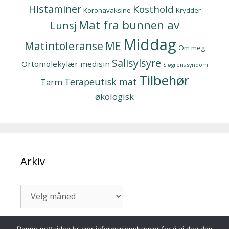
Histaminer
Kosthold
Koronavaksine
Krydder
Mat fra bunnen av
Lunsj
Middag
Matintoleranse
ME
Om meg
Salisylsyre
Ortomolekylær medisin
Sjøgrens syndom
Tilbehør
Terapeutisk mat
Tarm
økologisk
Arkiv
Arkiv