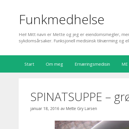
Hopp
til
Funkmedhelse
innhold
Hei! Mitt navn er Mette og jeg er eiendomsmegler, men 
sykdomsårsaker. Funksjonell medisinsk tilnærming og el
Start
Om meg
Ernæringsmedisin
ME
SPINATSUPPE – grø
januar 18, 2016
av
Mette Gry Larsen