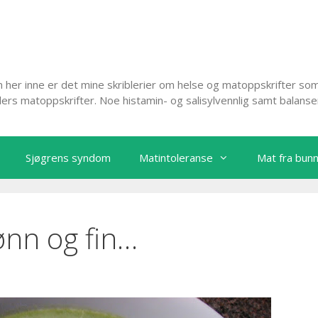
her inne er det mine skriblerier om helse og matoppskrifter som
lers matoppskrifter. Noe histamin- og salisylvennlig samt balans
Sjøgrens syndom
Matintoleranse
Mat fra bun
nn og fin…