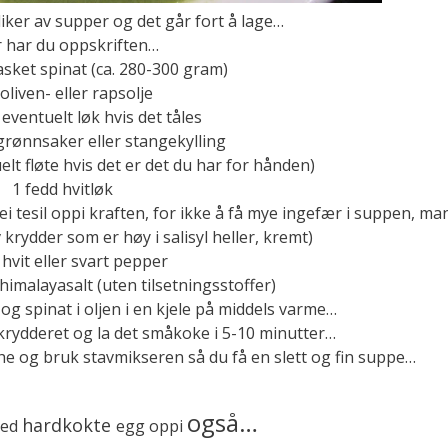
rliker av supper og det går fort å lage…
 har du oppskriften…
sket spinat (ca. 280-300 gram)
oliven- eller rapsolje
 eventuelt løk hvis det tåles
a grønnsaker eller stangekylling
elt fløte hvis det er det du har for hånden)
1 fedd hvitløk
 ei tesil oppi kraften, for ikke å få mye ingefær i suppen, ma
v krydder som er høy i salisyl heller, kremt)
 hvit eller svart pepper
 himalayasalt (uten tilsetningsstoffer)
og spinat i oljen i en kjele på middels varme…
 krydderet og la det småkoke i 5-10 minutter…
he og bruk stavmikseren så du få en slett og fin suppe…
også…
hardkokte
med
egg oppi