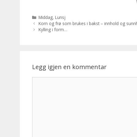
Kategorier
Middag
,
Lunsj
Korn og frø som brukes i bakst – innhold og sunn
Kylling i form…
Legg igjen en kommentar
Kommentar