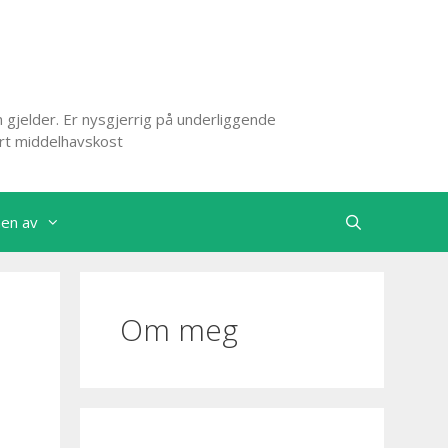
 gjelder. Er nysgjerrig på underliggende
ert middelhavskost
nen av
Om meg