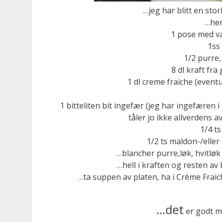
…jeg har blitt en sto
…her
1 pose med va
1ss 
1/2 purre,
8 dl kraft fr
1 dl creme fraiche (eventu
1 bitteliten bit ingefær (jeg har ingefæren i
tåler jo ikke allverdens a
1/4 ts
1/2 ts maldon-/eller
…blancher purre,løk, hvitløk 
…hell i kraften og resten av
…ta suppen av platen, ha i Crème Fraic
…det
er godt 