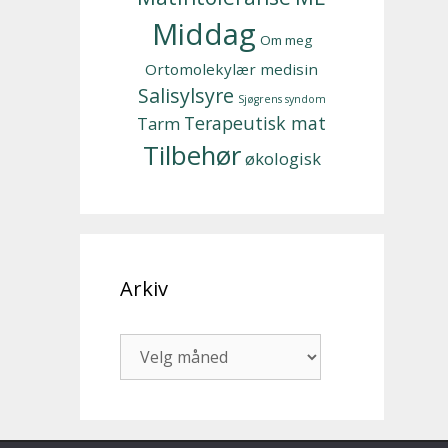
Middag
Om meg
Ortomolekylær medisin
Salisylsyre
Sjøgrens syndom
Terapeutisk mat
Tarm
Tilbehør
økologisk
Arkiv
Arkiv