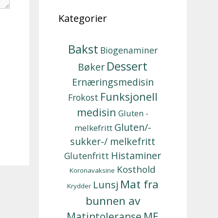
Kategorier
Bakst
Biogenaminer
Dessert
Bøker
Ernæringsmedisin
Funksjonell
Frokost
medisin
Gluten -
Gluten/-
melkefritt
sukker-/ melkefritt
Histaminer
Glutenfritt
Kosthold
Koronavaksine
Mat fra
Lunsj
Krydder
bunnen av
Matintoleranse
ME