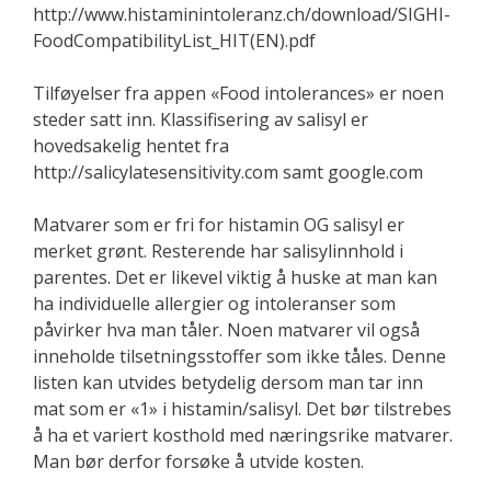
http://www.histaminintoleranz.ch/download/SIGHI-
FoodCompatibilityList_HIT(EN).pdf
Tilføyelser fra appen «Food intolerances» er noen
steder satt inn. Klassifisering av salisyl er
hovedsakelig hentet fra
http://salicylatesensitivity.com samt google.com
Matvarer som er fri for histamin OG salisyl er
merket grønt. Resterende har salisylinnhold i
parentes. Det er likevel viktig å huske at man kan
ha individuelle allergier og intoleranser som
påvirker hva man tåler. Noen matvarer vil også
inneholde tilsetningsstoffer som ikke tåles. Denne
listen kan utvides betydelig dersom man tar inn
mat som er «1» i histamin/salisyl. Det bør tilstrebes
å ha et variert kosthold med næringsrike matvarer.
Man bør derfor forsøke å utvide kosten.