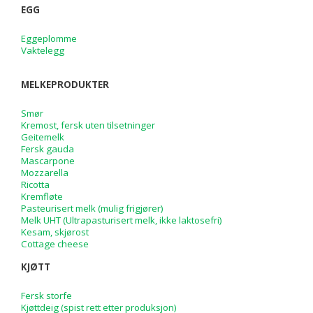
EGG
Eggeplomme
Vaktelegg
MELKEPRODUKTER
Smør
Kremost, fersk uten tilsetninger
Geitemelk
Fersk gauda
Mascarpone
Mozzarella
Ricotta
Kremfløte
Pasteurisert melk (mulig frigjører)
Melk UHT (Ultrapasturisert melk, ikke laktosefri)
Kesam, skjørost
Cottage cheese
KJØTT
Fersk storfe
Kjøttdeig (spist rett etter produksjon)