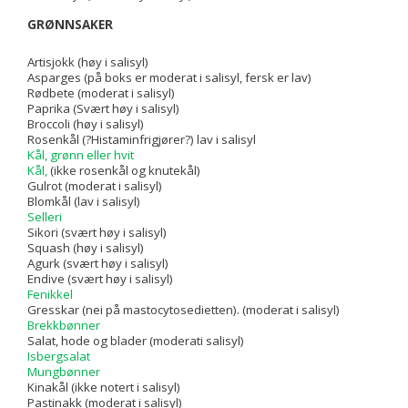
GRØNNSAKER
Artisjokk (høy i salisyl)
Asparges (på boks er moderat i salisyl, fersk er lav)
Rødbete (moderat i salisyl)
Paprika (Svært høy i salisyl)
Broccoli (høy i salisyl)
Rosenkål (?Histaminfrigjører?) lav i salisyl
Kål, grønn eller hvit
Kål,
(ikke rosenkål og knutekål)
Gulrot (moderat i salisyl)
Blomkål (lav i salisyl)
Selleri
Sikori (svært høy i salisyl)
Squash (høy i salisyl)
Agurk (svært høy i salisyl)
Endive (svært høy i salisyl)
Fenikkel
Gresskar (nei på mastocytosedietten). (moderat i salisyl)
Brekkbønner
Salat, hode og blader (moderati salisyl)
Isbergsalat
Mungbønner
Kinakål (ikke notert i salisyl)
Pastinakk (moderat i salisyl)