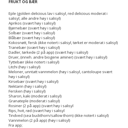
FRUKT OG BÆR
Eple (golden delicious lav i salisyl, red delicious moderat i
salisyl, alle andre høy i salisyl)
Aprikos (svært høy i salisyl)
Bjørnebær (svært høy i salisyl)
Solbær (svært høy i salisyl)
Blåbær (svært høy i salisyl)
Kokosnøtt, fersk (ikke notert i salisyl, tørket er moderat i salisyl)
Tranebær (svært høy i salisyl)
Dadler, tørkede (2 på app) (svært høy i salisyl)
Druer, (inneh. andre biogene aminer) (svært høy i salisyl)
Tyttebær (ikke notert i salisyl)
Litchi (høy i salisyl)
Meloner, unntatt vannmelon (høy i salisyl, cantoloupe svært
høy i salisyl)
Kirsebær (svært høy i salisyl)
Nektarin (høy i salisyl)
Fersken (høy i salisyl)
Sharon, kaki (moderat i salisyl)
Granateple (moderat i salisyl)
Rosiner (2 på app) (svært høy i salisyl
Rips, hvit, rød (svært høy i salisyl
Tindved (sea buckthorn/sallow thorn) (ikke notert i salisyl)
Vannmelon (2 på app) (høy i salisyl)
Fra app;