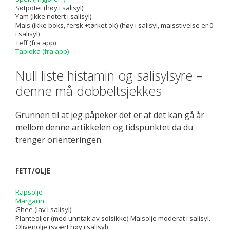
Søtpotet (høy i salisyl)
Yam (ikke notert i salisyl)
Mais (ikke boks, fersk +tørket ok) (høy i salisyl, maisstivelse er 0
i salisyl)
Teff (fra app)
Tapioka (fra app)
Null liste histamin og salisylsyre –
denne må dobbeltsjekkes
Grunnen til at jeg påpeker det er at det kan gå år
mellom denne artikkelen og tidspunktet da du
trenger orienteringen.
FETT/OLJE
Rapsolje
Margarin
Ghee (lav i salisyl)
Planteoljer (med unntak av solsikke) Maisolje moderat i salisyl.
Olivenolje (svært høy i salisyl)