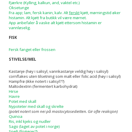
Fjærkre (Kylling, kalkun, and, vaktel etc.)
Oksetunge
Fra app; lam, fersk kanin, kalv. Alt
ferskt
kjøtt, mørningstid øker
histamin. Alt kjøtt fra butikk vil være mørnet.
App anbefaler å vaske alt kjøtt ettersom histamin er
vannløselig.
FISK
Fersk fanget eller frossen
STIVELSE/MEL
Kastanje (høy i salisyl, vannkastanje veldig høy i salisyl)
cornflakes uten tilsetning som malt eller folic acid (høy i salisyl)
Hampfrø (ikke notert i salisyl??)
Maltodextrin (fermentert karbohydrat)
Hirse
Havre
Potet med skall
Nypoteter med skall og skrelte
(potet notert som nei på mastocytosedietten. Gir ofte reaksjon)
Quinoa
Ris, inkl kjeks og nudler
Sago (laget av potet i norge)
Spelt (frigjører?)