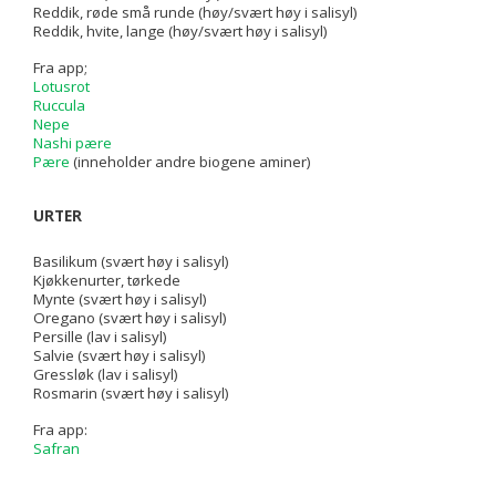
Reddik, røde små runde (høy/svært høy i salisyl)
Reddik, hvite, lange (høy/svært høy i salisyl)
Fra app;
Lotusrot
Ruccula
Nepe
Nashi pære
Pære
(inneholder andre biogene aminer)
URTER
Basilikum (svært høy i salisyl)
Kjøkkenurter, tørkede
Mynte (svært høy i salisyl)
Oregano (svært høy i salisyl)
Persille (lav i salisyl)
Salvie (svært høy i salisyl)
Gressløk (lav i salisyl)
Rosmarin (svært høy i salisyl)
Fra app:
Safran