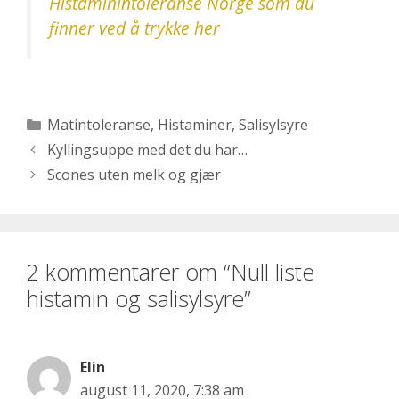
Histaminintoleranse Norge som du
finner ved å trykke her
Kategorier
Matintoleranse
,
Histaminer
,
Salisylsyre
Kyllingsuppe med det du har…
Scones uten melk og gjær
2 kommentarer om “Null liste
histamin og salisylsyre”
Elin
august 11, 2020, 7:38 am