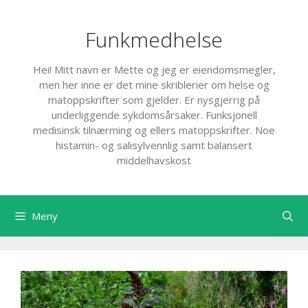
Hopp
til
Funkmedhelse
innhold
Hei! Mitt navn er Mette og jeg er eiendomsmegler,
men her inne er det mine skriblerier om helse og
matoppskrifter som gjelder. Er nysgjerrig på
underliggende sykdomsårsaker. Funksjonell
medisinsk tilnærming og ellers matoppskrifter. Noe
histamin- og salisylvennlig samt balansert
middelhavskost
Meny