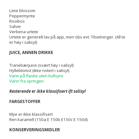
Lime blossom
Peppermynte
Rooibos
Salvie
Verbena urtete
Urtete er generelt lav på app, men obs evt. Tilsetninger. (All te
er høy i salisyl)
JUICE, ANNEN DRIKKE
Tranebærjuice (svært høy i salisyl)
Hylleblomst (ikke notert i salisyl)
Vann på flaske uten kullsyre
Vann fra springen
Resterende er ikke klassifisert ift salisyl
FARGESTOFFER
Mye er ikke klassifisert
Ren karamell (150a E 150b E150c E 150d)
KONSERVERINGSMIDLER