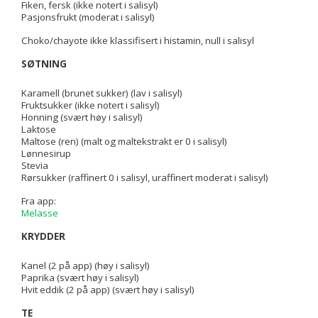
Fiken, fersk (ikke notert i salisyl)
Pasjonsfrukt (moderat i salisyl)
Choko/chayote ikke klassifisert i histamin, null i salisyl
SØTNING
Karamell (brunet sukker) (lav i salisyl)
Fruktsukker (ikke notert i salisyl)
Honning (svært høy i salisyl)
Laktose
Maltose (ren) (malt og maltekstrakt er 0 i salisyl)
Lønnesirup
Stevia
Rørsukker (raffinert 0 i salisyl, uraffinert moderat i salisyl)
Fra app:
Melasse
KRYDDER
Kanel (2 på app) (høy i salisyl)
Paprika (svært høy i salisyl)
Hvit eddik (2 på app) (svært høy i salisyl)
TE