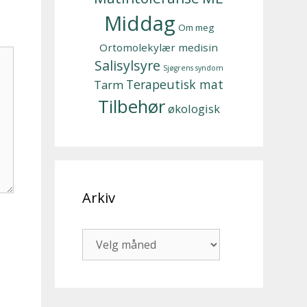
Middag
Om meg
Ortomolekylær medisin
Salisylsyre
Sjøgrens syndom
Terapeutisk mat
Tarm
Tilbehør
økologisk
Arkiv
Arkiv