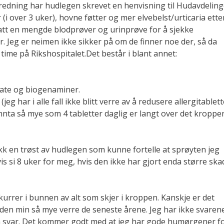
edning har hudlegen skrevet en henvisning til Hudavdelin
(i over 3 uker), hovne føtter og mer elvebelst/urticaria ette
 tatt en mengde blodprøver og urinprøve for å sjekke
 Jeg er neimen ikke sikker på om de finner noe der, så da
r time på Rikshospitalet.Det består i blant annet:
sylate og biogenaminer.
jeg har i alle fall ikke blitt verre av å redusere allergitablett
innta så mye som 4 tabletter daglig er langt over det kroppe
ikk en trøst av hudlegen som kunne fortelle at sprøyten jeg
gvis si 8 uker for meg, hvis den ikke har gjort enda større ska
skurrer i bunnen av alt som skjer i kroppen. Kanskje er det
den min så mye verre de seneste årene. Jeg har ikke svarene
n svar. Det kommer godt med at jeg har gode humørgener f