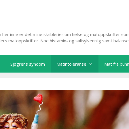
her inne er det mine skriblerier om helse og matoppskrifter som
lers matoppskrifter. Noe histamin- og salisylvennlig samt balans
Sjøgrens syndom
Matintoleranse
Mat fra bun