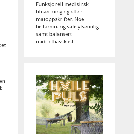
Funksjonell medisinsk
tilnærming og ellers
matoppskrifter. Noe
histamin- og salisylvennlig
samt balansert
middelhavskost
det
nen
k