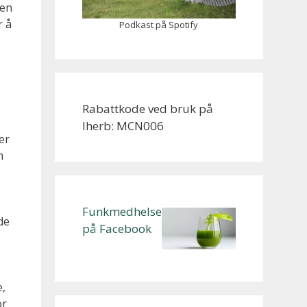
gen
r å
Podkast på Spotify
Rabattkode ved bruk på
Iherb: MCN006
er
n
Funkmedhelse
de
på Facebook
,
or