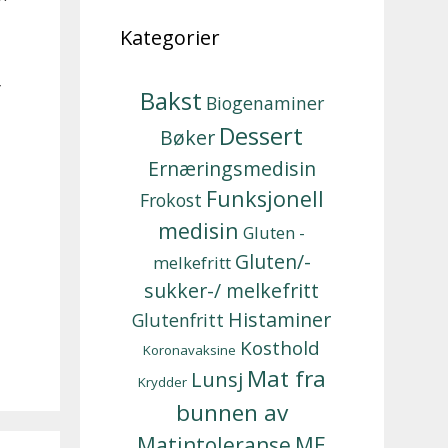
Kategorier
Bakst
Biogenaminer
Dessert
Bøker
Ernæringsmedisin
Funksjonell
Frokost
medisin
Gluten -
Gluten/-
melkefritt
sukker-/ melkefritt
Histaminer
Glutenfritt
Kosthold
Koronavaksine
Mat fra
Lunsj
Krydder
bunnen av
Matintoleranse
ME