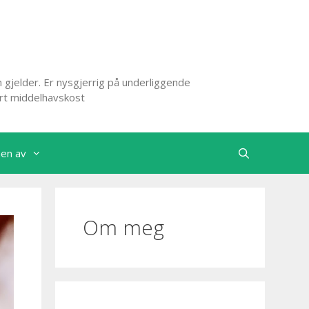
 gjelder. Er nysgjerrig på underliggende
ert middelhavskost
nen av
Om meg