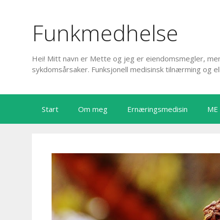
Hopp
til
Funkmedhelse
innhold
Hei! Mitt navn er Mette og jeg er eiendomsmegler, men 
sykdomsårsaker. Funksjonell medisinsk tilnærming og el
Start
Om meg
Ernæringsmedisin
ME