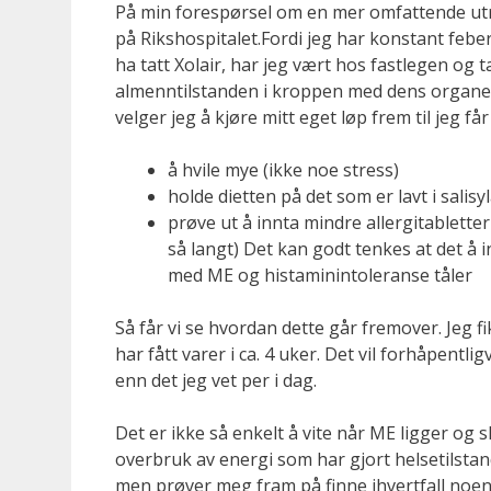
På min forespørsel om en mer omfattende utr
på Rikshospitalet.Fordi jeg har konstant feber 
ha tatt Xolair, har jeg vært hos fastlegen og
almenntilstanden i kroppen med dens organer.
velger jeg å kjøre mitt eget løp frem til jeg få
å hvile mye (ikke noe stress)
holde dietten på det som er lavt i sali
prøve ut å innta mindre allergitabletter (
så langt) Det kan godt tenkes at det å 
med ME og histaminintoleranse tåler
Så får vi se hvordan dette går fremover. Jeg f
har fått varer i ca. 4 uker. Det vil forhåpentli
enn det jeg vet per i dag.
Det er ikke så enkelt å vite når ME ligger og 
overbruk av energi som har gjort helsetilstan
men prøver meg fram på finne ihvertfall noe