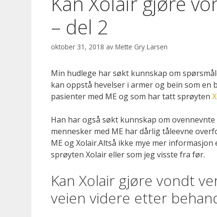
Kan Xolair gjøre vo
– del 2
oktober 31, 2018
av
Mette Gry Larsen
Min hudlege har søkt kunnskap om spørsmålet
kan oppstå hevelser i armer og bein som en bi
pasienter med ME og som har tatt sprøyten
X
Han har også søkt kunnskap om ovennevnte på
mennesker med ME har dårlig tåleevne overfo
ME og Xolair.Altså ikke mye mer informasjon e
sprøyten Xolair eller som jeg visste fra før.
Kan Xolair gjøre vondt ve
veien videre etter behan