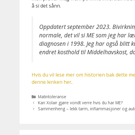
å si det sånn.
Oppdatert september 2023. Bivirkninge
normale, det vil si ME som jeg har lær
diagnosen i 1998. Jeg har også blitt 
endret kosthold til Middelhavskost, d
Hvis du vil lese mer om historien bak dette me
denne lenken her
.
Kategorier
Matintoleranse
Kan Xolair gjøre vondt verre hvis du har ME?
Sammenheng – lekk tarm, inflammasjoner og aut