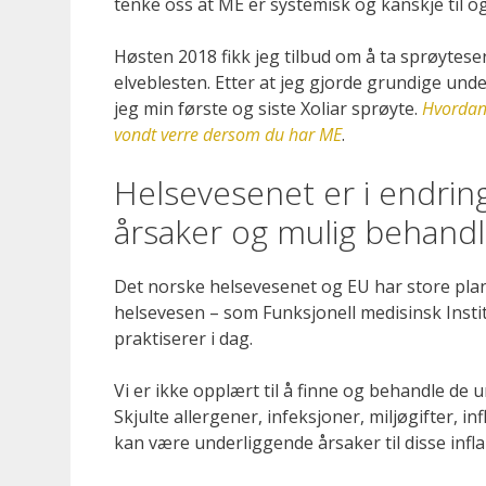
tenke oss at ME er systemisk og kanskje til 
Høsten 2018 fikk jeg tilbud om å ta sprøytes
elveblesten. Etter at jeg gjorde grundige und
jeg min første og siste Xoliar sprøyte.
Hvorda
vondt verre dersom du har ME
.
Helsevesenet er i endr
årsaker og mulig behandl
Det norske helsevesenet og EU har store plan
helsevesen – som Funksjonell medisinsk Institut
praktiserer i dag.
Vi er ikke opplært til å finne og behandle de
Skjulte allergener, infeksjoner, miljøgifter, 
kan være underliggende årsaker til disse infl