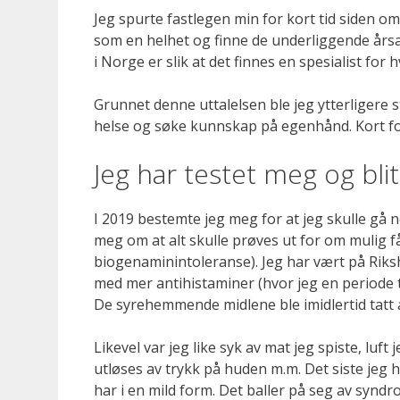
Jeg spurte fastlegen min for kort tid siden om
som en helhet og finne de underliggende årsak
i Norge er slik at det finnes en spesialist for
Grunnet denne uttalelsen ble jeg ytterligere s
helse og søke kunnskap på egenhånd. Kort forta
Jeg har testet meg og bl
I 2019 bestemte jeg meg for at jeg skulle gå 
meg om at alt skulle prøves ut for om mulig få 
biogenaminintoleranse). Jeg har vært på Riks
med mer antihistaminer (hvor jeg en periode 
De syrehemmende midlene ble imidlertid tatt 
Likevel var jeg like syk av mat jeg spiste, luf
utløses av trykk på huden m.m. Det siste jeg h
har i en mild form. Det baller på seg av syndro