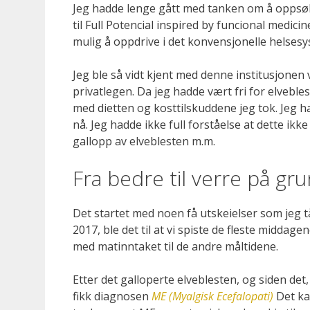
Jeg hadde lenge gått med tanken om å oppsøke
til Full Potencial inspired by funcional medici
mulig å oppdrive i det konvensjonelle helsesy
Jeg ble så vidt kjent med denne institusjonen v
privatlegen. Da jeg hadde vært fri for elveble
med dietten og kosttilskuddene jeg tok. Jeg 
nå. Jeg hadde ikke full forståelse at dette ikk
gallopp av elveblesten m.m.
Fra bedre til verre på gru
Det startet med noen få utskeielser som jeg 
2017, ble det til at vi spiste de fleste middagen
med matinntaket til de andre måltidene.
Etter det galloperte elveblesten, og siden det, 
fikk diagnosen
ME (Myalgisk Ecefalopati)
Det ka