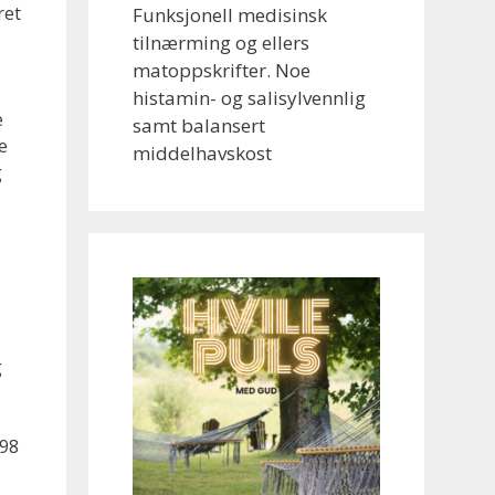
ret
Funksjonell medisinsk
tilnærming og ellers
matoppskrifter. Noe
histamin- og salisylvennlig
e
samt balansert
e
middelhavskost
g
g
998