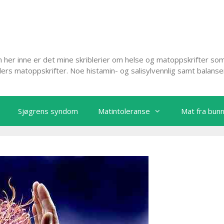
her inne er det mine skriblerier om helse og matoppskrifter som
lers matoppskrifter. Noe histamin- og salisylvennlig samt balans
Sjøgrens syndom
Matintoleranse
Mat fra bun