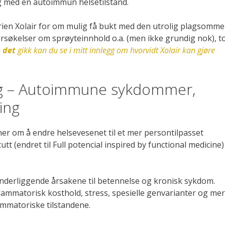
og med en autoimmun helsetilstand.
erien Xolair for om mulig få bukt med den utrolig plagsomme
ersøkelser om sprøyteinnhold o.a. (men ikke grundig nok), t
n
det
gikk kan du se i mitt innlegg om hvorvidt Xolair kan gjøre
ing – Autoimmune sykdommer,
ing
er om å endre helsevesenet til et mer persontilpasset
t (endret til Full potencial inspired by functional medicine)
 underliggende årsakene til betennelse og kronisk sykdom.
inflammatorisk kosthold, stress, spesielle genvarianter og me
ammatoriske tilstandene.