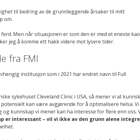
lighet til bedring av de grunnleggende årsaker til mitt
p om.
de ferd. Men når situasjonen er som den er med et eneste ka
r jeg å komme ett hakk videre mot lysere tider.
de fra FMI
avhengig institusjon som i 2021 har endret navn til Full
ke sykehuset Cleveland Clinic i USA, så mener vi at kunns
 potensielt kan være avgjørende for å optimalisere helsa. Vi
g og kunnskap vi mener kan ha interesse for flere enn oss. 
er interessant – vil vi ikke av den grunn alene integr
helhet.