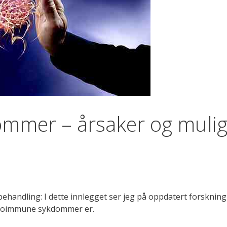
mmer – årsaker og muli
andling: I dette innlegget ser jeg på oppdatert forskning
utoimmune sykdommer er.