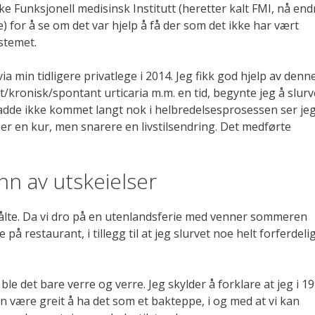
 Funksjonell medisinsk Institutt (heretter kalt FMI, nå end
ne) for å se om det var hjelp å få der som det ikke har vært
stemet.
ia min tidligere privatlege i 2014. Jeg fikk god hjelp av denn
st/kronisk/spontant urticaria m.m. en tid, begynte jeg å slurv
hadde ikke kommet langt nok i helbredelsesprosessen ser je
e er en kur, men snarere en livstilsendring. Det medførte
nn av utskeielser
tålte. Da vi dro på en utenlandsferie med venner sommeren
e på restaurant, i tillegg til at jeg slurvet noe helt forferdeli
ble det bare verre og verre. Jeg skylder å forklare at jeg i 1
n være greit å ha det som et bakteppe, i og med at vi kan