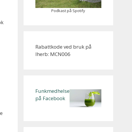
Podkast på Spotify
ok
Rabattkode ved bruk på
Iherb: MCN006
Funkmedhelse
på Facebook
re