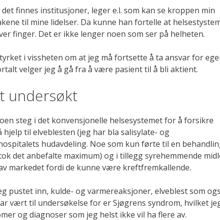
 det finnes institusjoner, leger e.l. som kan se kroppen min
ene til mine lidelser. Da kunne han fortelle at helsestyste
 hver finger. Det er ikke lenger noen som ser på helheten.
tyrket i vissheten om at jeg må fortsette å ta ansvar for eg
lt velger jeg å gå fra å være pasient til å bli aktient.
itt undersøkt
noen steg i det konvensjonelle helsesystemet for å forsikre
hjelp til elveblesten (jeg har bla salisylate- og
hospitalets hudavdeling. Noe som kun førte til en behandlin
tok det anbefalte maximum) og i tillegg syrehemmende midl
av markedet fordi de kunne være kreftfremkallende.
t jeg pustet inn, kulde- og varmereaksjoner, elveblest som og
ar vært til undersøkelse for er Sjøgrens syndrom, hvilket je
mer og diagnoser som jeg helst ikke vil ha flere av.