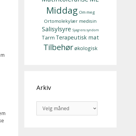
Middag
Om meg
Ortomolekylær medisin
Salisylsyre
Sjøgrens syndom
Terapeutisk mat
Tarm
Tilbehør
økologisk
om
Arkiv
Arkiv
dem
ke