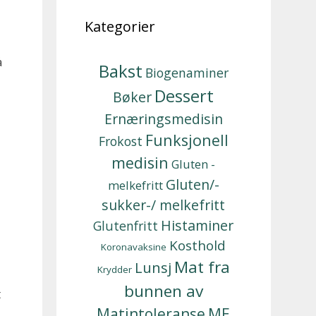
Kategorier
å
Bakst
Biogenaminer
Dessert
Bøker
Ernæringsmedisin
Funksjonell
Frokost
medisin
Gluten -
Gluten/-
melkefritt
sukker-/ melkefritt
Histaminer
Glutenfritt
Kosthold
Koronavaksine
Mat fra
Lunsj
Krydder
bunnen av
t
Matintoleranse
ME