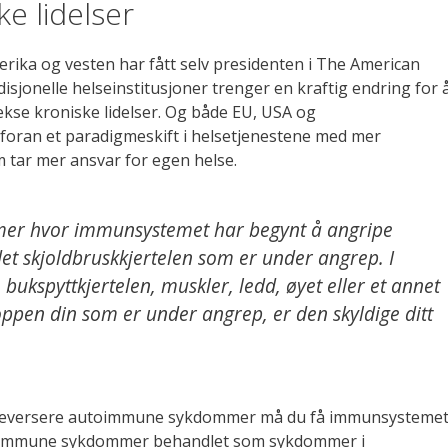
e lidelser
rika og vesten har fått selv presidenten i The American
disjonelle helseinstitusjoner trenger en kraftig endring for 
se kroniske lidelser. Og både EU, USA og
foran et paradigmeskift i helsetjenestene med mer
 tar mer ansvar for egen helse.
r hvor immunsystemet har begynt å angripe
 det skjoldbruskkjertelen som er under angrep. I
bukspyttkjertelen, muskler, ledd, øyet eller et annet
oppen din som er under angrep, er den skyldige ditt
g reversere autoimmune sykdommer må du få immunsysteme
autoimmune sykdommer behandlet som sykdommer i