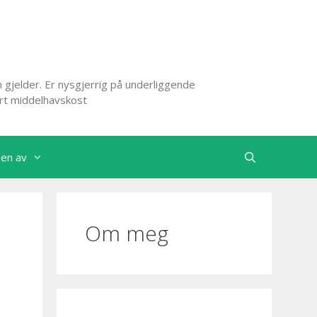
 gjelder. Er nysgjerrig på underliggende
ert middelhavskost
nen av
Om meg