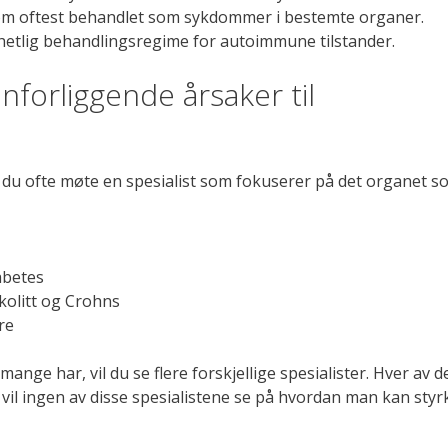
som oftest behandlet som sykdommer i bestemte organer.
nhetlig behandlingsregime for autoimmune tilstander.
nforliggende årsaker til
 du ofte møte en spesialist som fokuserer på det organet s
abetes
 kolitt og Crohns
re
ange har, vil du se flere forskjellige spesialister. Hver av 
ig vil ingen av disse spesialistene se på hvordan man kan styr