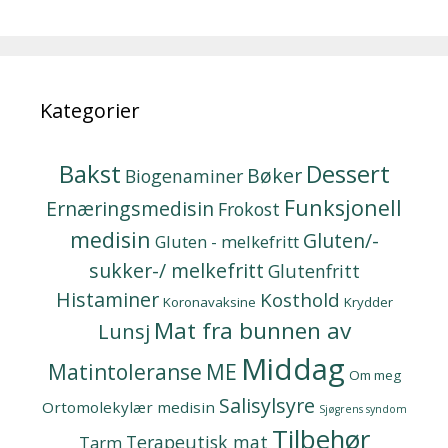
Kategorier
Bakst
Dessert
Bøker
Biogenaminer
Funksjonell
Ernæringsmedisin
Frokost
medisin
Gluten/-
Gluten - melkefritt
sukker-/ melkefritt
Glutenfritt
Histaminer
Kosthold
Koronavaksine
Krydder
Mat fra bunnen av
Lunsj
Middag
Matintoleranse
ME
Om meg
Salisylsyre
Ortomolekylær medisin
Sjøgrens syndom
Tilbehør
Terapeutisk mat
Tarm