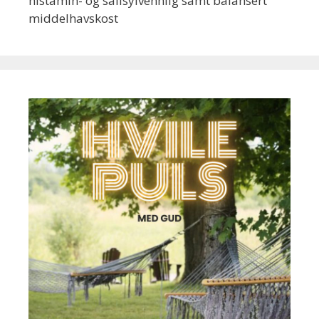
histamin- og salisylvennlig samt balansert
middelhavskost