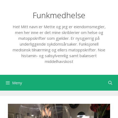
Hopp
til
Funkmedhelse
innhold
Hei! Mitt navn er Mette og jeg er eiendomsmegler,
men her inne er det mine skriblerier om helse og
matoppskrifter som gjelder. Er nysgjerrig på
underliggende sykdomsårsaker. Funksjonell
medisinsk tilnærming og ellers matoppskrifter. Noe
histamin- og salisylvennlig samt balansert
middelhavskost
Meny