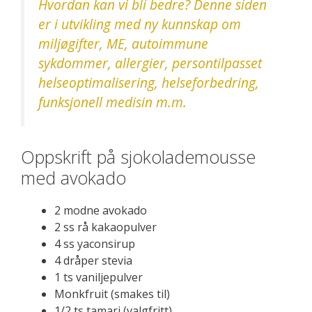
Hvordan kan vi bli bedre? Denne siden
er i utvikling med ny kunnskap om
miljøgifter, ME, autoimmune
sykdommer, allergier, persontilpasset
helseoptimalisering, helseforbedring,
funksjonell medisin m.m.
Oppskrift på sjokolademousse
med avokado
2 modne avokado
2 ss rå kakaopulver
4 ss yaconsirup
4 dråper stevia
1 ts vaniljepulver
Monkfruit (smakes til)
1/2 ts tamari (valgfritt)