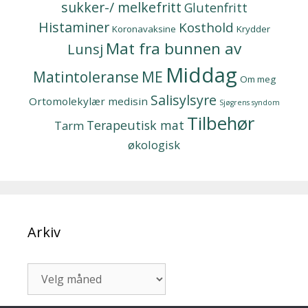
sukker-/ melkefritt
Glutenfritt
Histaminer
Kosthold
Koronavaksine
Krydder
Mat fra bunnen av
Lunsj
Middag
Matintoleranse
ME
Om meg
Salisylsyre
Ortomolekylær medisin
Sjøgrens syndom
Tilbehør
Terapeutisk mat
Tarm
økologisk
Arkiv
Arkiv