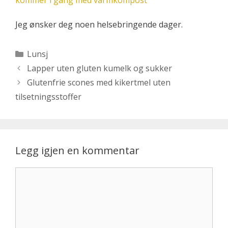
kommer i gang med varmkompost
Jeg ønsker deg noen helsebringende dager.
Kategorier
Lunsj
Lapper uten gluten kumelk og sukker
Glutenfrie scones med kikertmel uten
tilsetningsstoffer
Legg igjen en kommentar
Kommentar