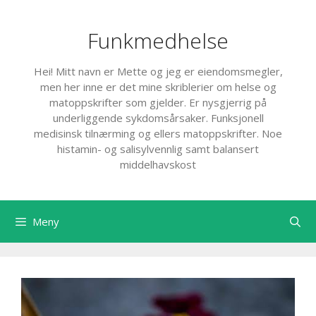
Hopp
til
Funkmedhelse
innhold
Hei! Mitt navn er Mette og jeg er eiendomsmegler,
men her inne er det mine skriblerier om helse og
matoppskrifter som gjelder. Er nysgjerrig på
underliggende sykdomsårsaker. Funksjonell
medisinsk tilnærming og ellers matoppskrifter. Noe
histamin- og salisylvennlig samt balansert
middelhavskost
Meny